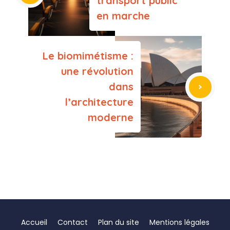
transport public
en marche
Le biomimétisme :
une révolution
dans
l’architecture
moderne
Accueil
Contact
Plan du site
Mentions légales