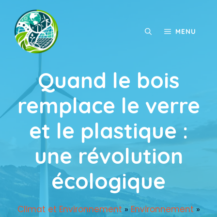
Aller
au
contenu
MENU
Quand le bois
remplace le verre
et le plastique :
une révolution
écologique
Climat et Environnement
»
Environnement
»